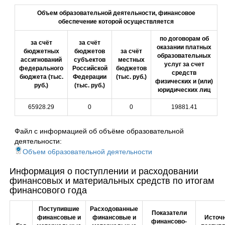
Объем образовательной деятельности, финансовое
обеспечение которой осуществляется
по договорам об
за счёт
за счёт
оказании платных
бюджетных
бюджетов
за счёт
образовательных
ассигнований
субъектов
местных
услуг за счет
федерального
Российской
бюджетов
средств
бюджета (тыс.
Федерации
(тыс. руб.)
физических и (или)
руб.)
(тыс. руб.)
юридических лиц
65928.29
0
0
19881.41
Файл с информацией об объёме образовательной
деятельности:
Объем o6paзовательной деятельности
Информация о поступлении и расходовании
финансовых и материальных средств по итогам
финансового года
Поступившие
Расходованные
Показатели
финансовые и
финансовые и
Источ
финансово-