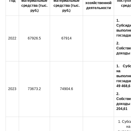
Год
материальные
материальные
поступ
хозяйственной
средства (тыс.
средства (тыс.
сред
деятельности
руб.)
руб.)
1
Субсид
выполн
госзада
2022
67926.5
67914
2
Собств
доходы
1. Суб
на
выполн
госзада
49 468,6
2023
73673.2
74904.6
2.
Собств
доходы
204,61
1. Субс
на