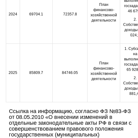
выполн
План
госзада
финансово-
46 67
2024
69704.1
72357.8
хозяйственной
2.
деятельности
Собств
доходы
024,
1. Субс
на
выполн
План
госзада
финансово-
65 928
2025
85809.7
84746.05
хозяйственной
2.
деятельности
Собств
доходы
881,
Ссылка на информацию, согласно ФЗ №83-ФЗ
от 08.05.2010 «О внесении изменений в
отдельные законодательные акты РФ в связи с
совершенствованием правового положения
государственных (муниципальных)