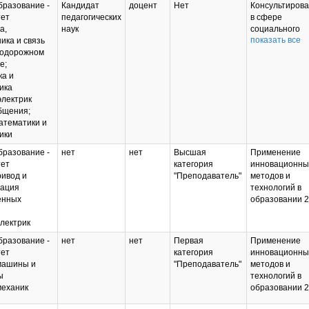
разование -
Кандидат
доцент
Нет
Консультиров
технологии в
тет
педагогических
в сфере
профессионал
а,
наук
социального
образовании 
показать все
ика и связь
проектирован
нодорожном
2023
е;
Применение
а и
инновационны
ика
методов и
лектрик
технологий в
бщения;
образовании 
атематики и
Основы
ики
возникновени
созависимых
разование -
нет
нет
Высшая
Применение
отношений,
тет
категория
инновационны
методы
ивод и
"Преподаватель"
методов и
диагностики и
зация
технологий в
коррекции 202
енных
образовании 
лектрик
разование -
нет
нет
Первая
Применение
тет
категория
инновационны
машины и
"Преподаватель"
методов и
ы
технологий в
механик
образовании 