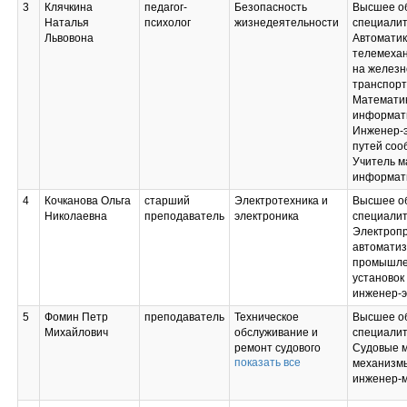
3
Клячкина
педагог-
Безопасность
Высшее об
Наталья
психолог
жизнедеятельности
специали
Львовона
Автоматик
телемехан
на желез
транспорт
Математик
информат
Инженер-э
путей соо
Учитель м
информат
4
Кочканова Ольга
старший
Электротехника и
Высшее об
Николаевна
преподаватель
электроника
специали
Электропр
автомати
промышл
установок
инженер-э
5
Фомин Петр
преподаватель
Техническое
Высшее об
Михайлович
обслуживание и
специали
ремонт судового
Судовые 
показать все
оборудования;
механизм
Эксплуатация
инженер-
судовых