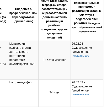
опыта (лет) работы
образовательных
в проф-ой сфере,
программ, в
о
Сведения о
соответствующей
реализации которых
и
профессиональной
образовательной
участвует
 (за
переподготовке
деятельности по
педагогический
года)
(при наличии)
реализации
работник.
Наведите
учебных
для отображения полной
предметов, курсов,
формулировки
дисциплин
(модулей)
Мониторинг
26.02.03 -
и
эффективности
Судовождение
деятельности:
(углубленная
показать все
портфолио
подготовка)
педагогов и
11 лет 8 месяцев
(Судовождение
2023
обучающихся 2023
(углубленная
подготовка) на базе
ООО, прием 2021-
2024); 26.02.05 -
Эксплуатация
Не проходил(-а)
26.02.03 -
судовых
Судовождение
энергетических
(углубленная
34 года
установок
показать все
подготовка)
(Эксплуатация
22
(Судовождение
судовых
е
(углубленная
энергетических
ные
подготовка) на базе