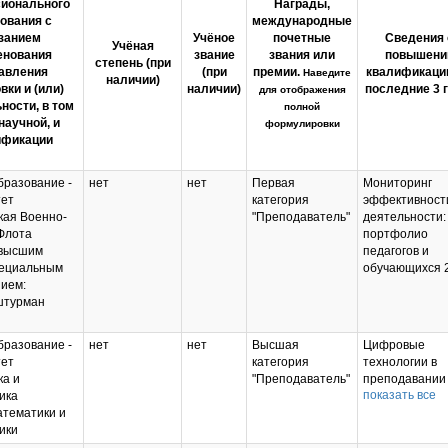
ионального
Награды,
ования с
международные
занием
Учёное
почетные
Сведения 
Учёная
енования
звание
звания или
повышени
степень (при
авления
(при
премии.
квалификации
Наведите
наличии)
вки и (или)
наличии)
последние 3 
для отображения
ности, в том
полной
научной, и
формулировки
ификации
разование -
нет
нет
Первая
Мониторинг
тет
категория
эффективност
ая Военно-
"Преподаватель"
деятельности:
Флота
портфолио
 высшим
педагогов и
пециальным
обучающихся 
ием:
штурман
разование -
нет
нет
Высшая
Цифровые
тет
категория
технологии в
а и
"Преподаватель"
преподавании
показать все
ика
профильных
атематики и
дисциплин 20
ики
Дистанционны
образователь