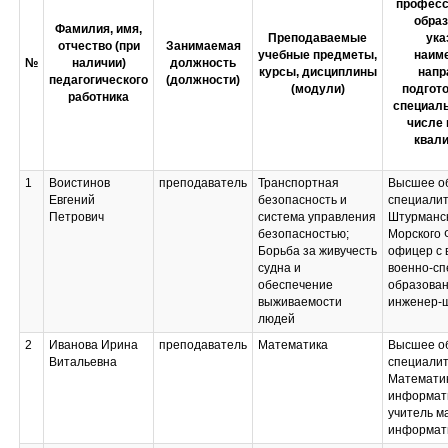
професс
образ
Фамилия, имя,
Преподаваемые
ука
отчество (при
Занимаемая
учебные предметы,
наим
№
наличии)
должность
курсы, дисциплины
напр
педагогического
(должности)
(модули)
подгото
работника
специаль
числе 
квал
1
Воистинов
преподаватель
Транспортная
Высшее об
Евгений
безопасность и
специали
Петрович
система управления
Штурманск
безопасностью;
Морского 
Борьба за живучесть
офицер с
судна и
военно-с
обеспечение
образован
выживаемости
инженер-
людей
2
Иванова Ирина
преподаватель
Математика
Высшее об
Витальевна
специали
Математик
информат
учитель м
информат