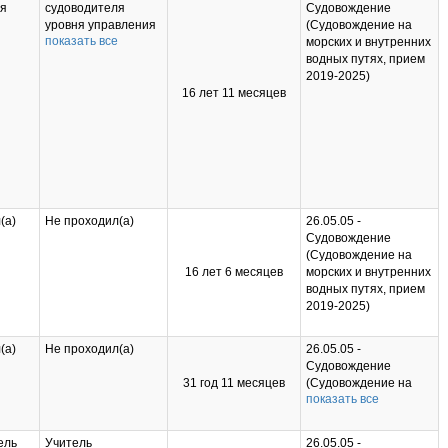
прием 2019-2025)
ля
судоводителя
Судовождение
ля
уровня управления
(Судовождение на
показать все
при
при длительном
морских и внутренних
и при
перерыве в работе
водных путях, прием
по должности 2024;
2019-2025)
Программа
16 лет 11 месяцев
024;
повышения
023
квалификации по
должности
и по
старшего
й
помощника
капитана морского
ра
судна валовой
(а)
Не проходил(а)
26.05.05 -
рского
вместимостью 3000
Судовождение
ой
и более (Пункт 1
го
(Судовождение на
ью
Правила II/2) 2024;
ССБ
16 лет 6 месяцев
морских и внутренних
е
Оператор ГМССБ
водных путях, прием
авила
(Пункт 1 Правила
2019-2025)
IV/2) 2024;
ГМССБ
Судебная
сти и
авила
экспертиза 2025
(а)
Не проходил(а)
26.05.05 -
ания
Судовождение
3
31 год 11 месяцев
(Судовождение на
2025
показать все
морских и внутренних
водных путях, прием
2019-2025); 26.05.06 -
ель
Учитель
26.05.05 -