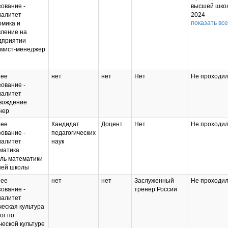
ование -
высшей шко
иалитет
2024
показать все
омика и
Преподават
вление на
русского язы
дприятии
культуры ре
омист-менеджер
2024
Управление
государств
и
ее
нет
нет
Нет
Не проходил
муниципаль
ование -
закупками 2
иалитет
Создание
вождение
устойчивой 
нер
поддержив
ее
Кандидат
Доцент
Нет
Не проходил
образовате
ование -
педагогических
среды: от
иалитет
наук
стратегии
матика
управления 
ель математики
педагогичес
ней школы
практики 20
ее
нет
нет
Заслуженный
Не проходил
ование -
тренер России
иалитет
еская культура
ог по
еской культуре