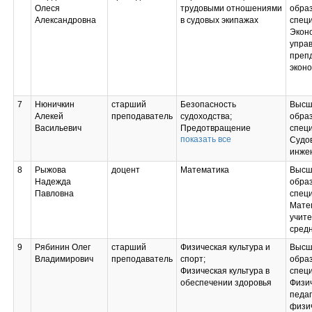
Олеся
трудовыми отношениями
образ
Александровна
в судовых экипажах
спец
Экон
упра
преп
экон
7
Нюничкин
старший
Безопасность
Высш
Алекей
преподаватель
судоходства;
образ
Васильевич
Предотвращение
спец
показать все
столкновений судов;
Судо
Тренажерная подготовка
инже
(в соответствии с
8
Рыжова
доцент
Математика
Высш
положением МК
Надежда
образ
ПДНВ-78);
Павловна
спец
Организация службы на
Мате
судах;
учит
Технология и
сред
организация морской
перевозки грузов и
9
Рябинин Олег
старший
Физическая культура и
Высш
пассажиров;
Владимирович
преподаватель
спорт;
образ
Общая лоция
Физическая культура в
спец
внутренних водных
обеспечении здоровья
Физич
путей РФ;
педаг
Основы безопасной
физич