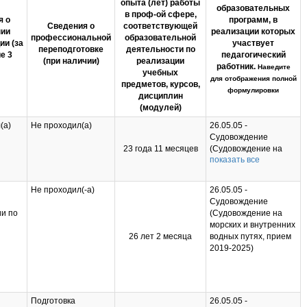
опыта (лет) работы
образовательных
в проф-ой сфере,
я о
программ, в
Сведения о
соответствующей
ии
реализации которых
профессиональной
образовательной
ии (за
участвует
переподготовке
деятельности по
е 3
педагогический
(при наличии)
реализации
работник.
Наведите
учебных
для отображения полной
предметов, курсов,
формулировки
дисциплин
(модулей)
(а)
Не проходил(а)
26.05.05 -
Судовождение
23 года 11 месяцев
(Судовождение на
показать все
морских и внутренних
водных путях, прием
2019-2025); 26.05.06 -
Не проходил(-а)
26.05.05 -
Эксплуатация
Судовождение
судовых
и по
(Судовождение на
энергетических
морских и внутренних
установок
26 лет 2 месяца
водных путях, прием
(Эксплуатация
2019-2025)
судовых
рского
энергетических
ой
установок судов
ю 500
смешанного река-
3
море плавания,
Подготовка
26.05.05 -