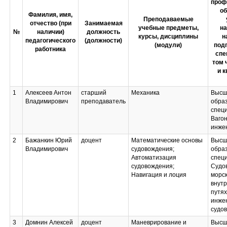
проф
об
Фамилия, имя,
Преподаваемые
отчество (при
Занимаемая
учебные предметы,
н
№
наличии)
должность
курсы, дисциплины
н
педагогического
(должности)
(модули)
подг
работника
спе
том 
и 
1
Алексеев Антон
старший
Механика
Высш
Владимирович
преподаватель
образ
спец
Ваго
инже
2
Бажанкин Юрий
доцент
Математические основы
Высш
Владимирович
судовождения;
образ
Автоматизация
спец
судовождения;
Судо
Навигация и лоция
морск
внут
путях
инже
судо
3
Домнин Алексей
доцент
Маневрирование и
Высш