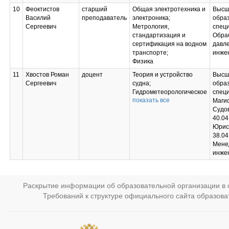
эксплуатации
10
Феоктистов
старший
Общая электротехника и
Высш
специализированных
Василий
преподаватель
электроника;
образ
сухогрузных судов;
Сергеевич
Метрология,
спец
Специальная лоция;
стандартизация и
Обра
Морская практика;
сертификация на водном
давл
Коммерческая
транспорте;
инже
эксплуатация судна
Физика
11
Хвостов Роман
доцент
Теория и устройство
Высш
Сергеевич
судна;
образ
Гидрометеорологическое
специ
показать все
обеспечение
Маги
судовождения;
Судо
Технические средства
40.04
судовождения;
Юрис
Мореходная
38.04
астрономия;
Мене
Прочность судового
инжен
корпуса;
Спецкурс. Радиообмен
на английском языке.
Раскрытие информации об образовательной организации в с
Требований к структуре официального сайта образов