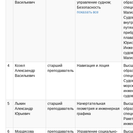
Васильевич
управление судном;
образ
Безопасность
специ
показать все
судоходства на
Маги
внутренних водных
Судо
путях;
внут
Внутренние водные пути
путях
и ГТС;
приб
Судовождение на
плава
внутренних водных путях
Юрис
Инже
судов
Маги
4
Козел
старший
Навигация и лоция
Высш
Алексаендр
преподаватель
образ
Васильевич
спец
Судо
морск
инже
судо
5
Лыкин
старший
Начертательная
Высш
Александр
преподаватель
геометрия и инженерная
образ
Юрьевич
графика
спец
Раке
инже
6
Мордясова
преподаватель
Управление социально-
Высш