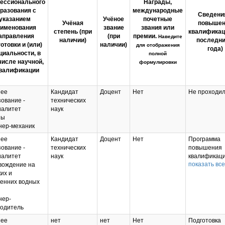
ессионального
Награды,
разования с
международные
Сведени
указанием
Учёное
почетные
Учёная
повышен
аименования
звание
звания или
степень (при
квалификац
аправления
(при
премии.
Наведите
наличии)
последни
отовки и (или)
наличии)
для отображения
года)
циальности, в
полной
числе научной,
формулировки
квалификации
ее
Кандидат
Доцент
Нет
Не проходил
ование -
технических
иалитет
наук
ны
нер-механик
ее
Кандидат
Доцент
Нет
Программа
ование -
технических
повышения
иалитет
наук
квалификаци
показать все
вождение на
должности
их и
вахтенного
ренних водных
помощника
капитана мо
нер-
судна валов
водитель
вместимость
и более 202
ее
нет
нет
Нет
Подготовка
Подготовка