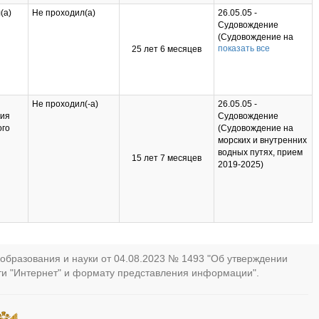
энергетических
Эксплуатация
установок судов
(а)
Не проходил(а)
26.05.05 -
судовых
смешанного река-
Судовождение
энергетических
море плавания,
(Судовождение на
установок
прием 2019-2025)
показать все
25 лет 6 месяцев
морских и внутренних
(Эксплуатация
водных путях, прием
судовых
2019-2025); 26.05.06 -
энергетических
Эксплуатация
установок судов
судовых
смешанного река-
Не проходил(-а)
26.05.05 -
энергетических
море плавания,
ния
Судовождение
установок
прием 2019-2025);
ого
(Судовождение на
(Эксплуатация
26.05.07 -
морских и внутренних
судовых
Эксплуатация
 2025
водных путях, прием
15 лет 7 месяцев
энергетических
судового
ские
2019-2025)
установок судов
электрооборудования
смешанного река-
и средств автоматики
море плавания,
(Эксплуатация
го
прием 2019-2025);
судового
твия
26.05.07 -
электрооборудования
ми
Эксплуатация
и средств автоматики,
судового
прием 2020-2025)
электрооборудования
образования и науки от 04.08.2023 № 1493 "Об утверждении
и средств автоматики
ти "Интернет" и формату представления информации".
(Эксплуатация
судового
электрооборудования
и средств автоматики,