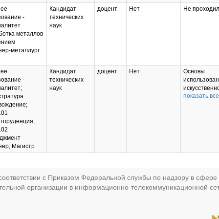
ее
Кандидат
доцент
Нет
Не проходил
ование -
технических
иалитет
наук
ботка металлов
ением
нер-металлург
ее
Кандидат
доцент
Нет
Основы
ование -
технических
использова
алитет;
наук
искусственн
показать все
стратура
интелекта в
вождение;
образовании
.01
Психологиче
тпруденция;
основы
.02
построения
джмент
эффективно
ер; Магистр
взаимодейс
со студента
2025
оответствии с Приказом Федеральной службы по надзору в сфере 
ательной организации в информационно-телекоммуникационной се